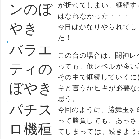
まで行き、
個獲得し6
のぼや
単発。
き
ただ、次は1
り、緑オー
押忍！
したが、や
その後、2
番長２
ろで当たり
SPバトル
のぼや