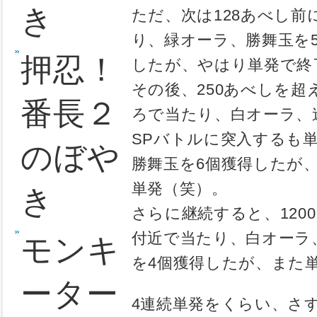
ていると、
説のぼ
つくずく思
発が多すぎ
やき
掌波で、あ
まう。
北斗の
結局、3セ
だ序盤なの
拳 転
その後、さら
生の章