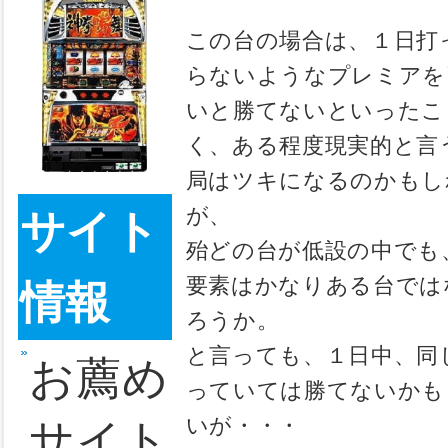
やき
た！
バラエ
この台の場
ティの
っても、低
その中で継
ぼやき
キと言うか
思う。
パチス
今回のよう
って勝負し