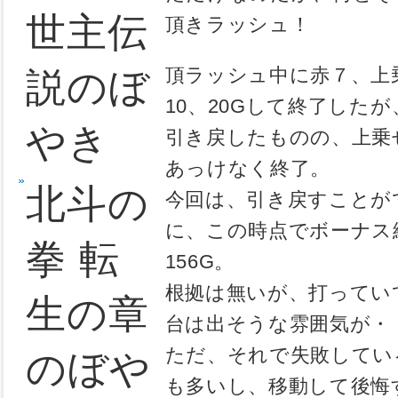
り、台を移
ぼやき
枚余ったコ
88G目で前
北斗の
仕方なく、
けると、特訓
拳 世
RB。
RB消化中
紀末救
ただけなの
世主伝
頂きラッシ