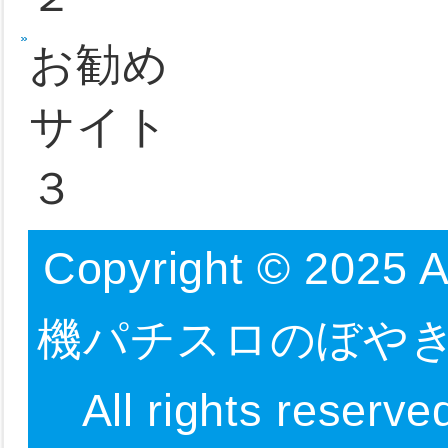
165G、チ
ロ機種
10,100,50,
の上乗せ。
情報
ボーナス終了
などあり、
合計1200G
<< 前のペ