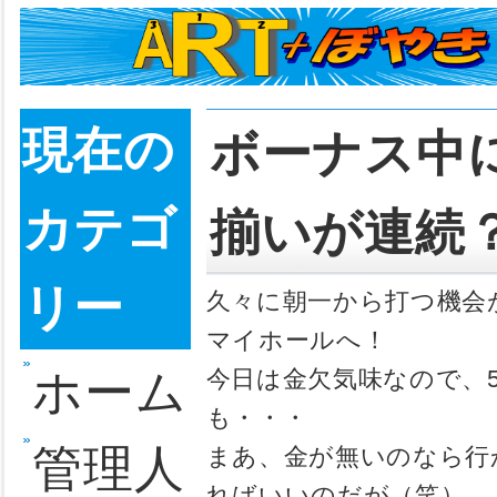
現在の
ボー
カテゴ
揃い
リー
久々に朝一
マイホール