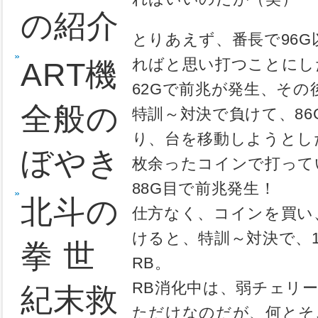
ホーム
今日は金欠
も・・・
管理人
まあ、金が
ればいいの
の紹介
とりあえず
ればと思い
ART機
62Gで前
全般の
特訓～対決