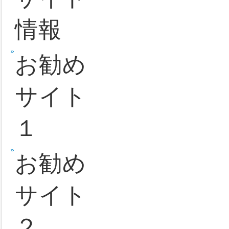
ロ機種
る.。
それでなく
情報
のは、これ
て、今回が
サイト
超番長ボー
マップ
は低いのだ
その後、こ
パチス
波にのり、