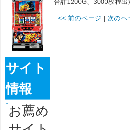
やき
選する確率
0.02%、ベ
バラエ
3G目の揃
ティの
のどちらか
となのか！
ぼやき
5G目の赤７
に当選した
パチス
そう考える
続して当て