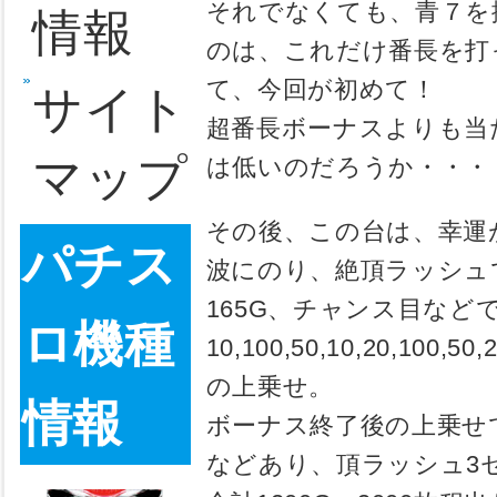
ンダで、何
き
1G目はリブ
る。
モンキ
さらに驚き
は、ベルの
ーター
そして、5
が揃った。
ンのぼ
赤7ボーナ