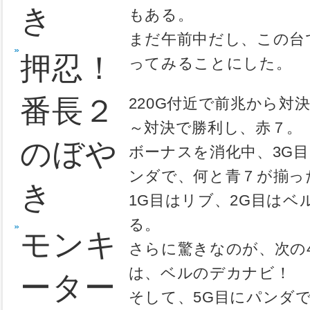
頂ラッシュ
説のぼ
10、20G
やき
引き戻した
あっけなく
北斗の
今回は、引
に、この時
拳 転
156G。
根拠は無い
生の章