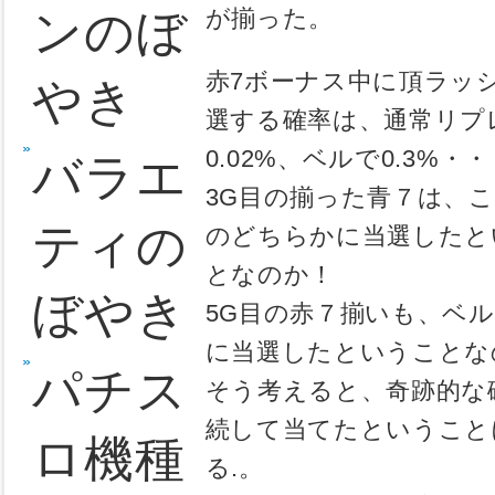
台は出そう
ただ、それ
のぼや
も多いし、
き
もある。
まだ午前中
押忍！
ってみるこ
番長２
220G付近
～対決で勝
のぼや
ボーナスを